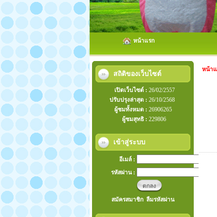
หน้าแรก
หน้าแ
สถิติของเว็บไซต์
เปิดเว็บไซต์ :
26/02/2557
ปรับปรุงล่าสุด :
26/10/2568
ผู้ชมทั้งหมด :
26906265
ผู้ชมสุทธิ :
229806
เข้าสู่ระบบ
อีเมล์ :
รหัสผ่าน :
ตกลง
สมัครสมาชิก
ลืมรหัสผ่าน